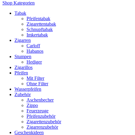
Shop Kategorien
Tabak
Pfeifentabak
Zigarettentabak
Schnupftabak
Imkertabak
Zigarren
Carloff
Habanos
Stumpen
Hediger
Zigarillos
Pfeifen
Mit Filter
Ohne Filter
Wasserpfeifen
Zubehör
Aschenbecher
Zippo
Feuerzeuge
Pfeifenzubehör
Zigarettenzubehör
Zigarrenzubehör
Geschenkideen