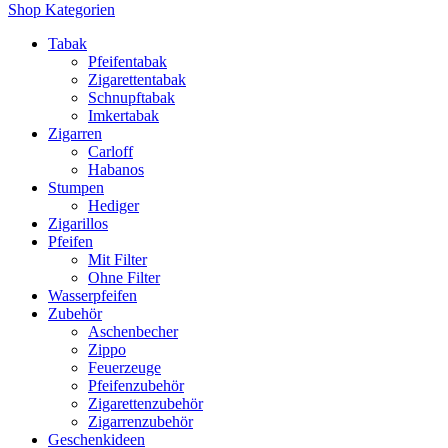
Shop Kategorien
Tabak
Pfeifentabak
Zigarettentabak
Schnupftabak
Imkertabak
Zigarren
Carloff
Habanos
Stumpen
Hediger
Zigarillos
Pfeifen
Mit Filter
Ohne Filter
Wasserpfeifen
Zubehör
Aschenbecher
Zippo
Feuerzeuge
Pfeifenzubehör
Zigarettenzubehör
Zigarrenzubehör
Geschenkideen