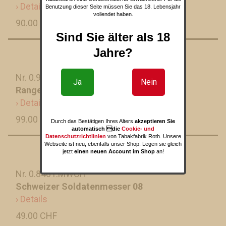
› Details
Benutzung dieser Seite müssen Sie das 18. Lebensjahr
vollendet haben.
90.00 CHF
Sind Sie älter als 18
Jahre?
Nr. 0.9561.63
Ja
Nein
Ranger Wood 55
› Details
99.00 CHF
Durch das Bestätigen Ihres Alters
akzeptieren Sie
automatisch die
Cookie- und
Datenschutzrichtlinien
von Tabakfabrik Roth. Unsere
Webseite ist neu, ebenfalls unser Shop. Legen sie gleich
jetzt
einen neuen Account im Shop
an!
Nr. 0.8461.MWCH
Schweizer Soldatenmesser 08
› Details
49.00 CHF