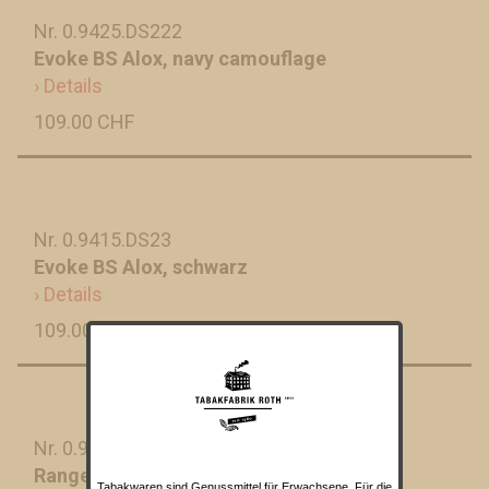
Nr. 0.9425.DS222
Evoke BS Alox, navy camouflage
› Details
109.00 CHF
Nr. 0.9415.DS23
Evoke BS Alox, schwarz
› Details
109.00 CHF
Nr. 0.9583.MC
Ranger Grip 57 Hunter
Tabakwaren sind Genussmittel für Erwachsene. Für die