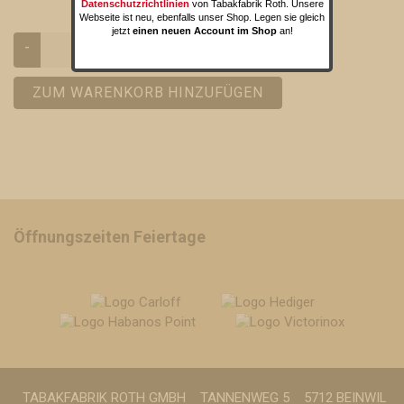
Datenschutzrichtlinien
von Tabakfabrik Roth. Unsere
Webseite ist neu, ebenfalls unser Shop. Legen sie gleich
jetzt
einen neuen Account im Shop
an!
-
+
ZUM WARENKORB HINZUFÜGEN
Öffnungszeiten Feiertage
TABAKFABRIK ROTH GMBH
TANNENWEG 5
5712 BEINWIL