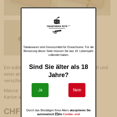
Tabakwaren sind Genussmittel für Erwachsene. Für die
Benutzung dieser Seite müssen Sie das 18. Lebensjahr
vollendet haben.
Sind Sie älter als 18
Ein währschafter Stumpen mit Java-Deckblatt und
einer angenehmen Mischung aus Tabaken
Jahre?
verschiedener Provenienzen.
Ja
Nein
Masse: 90 x 13 mm
Karton à 100 Stk
CHF 91.00
(98.00 CHF)
Durch das Bestätigen Ihres Alters
akzeptieren Sie
automatisch die
Cookie- und