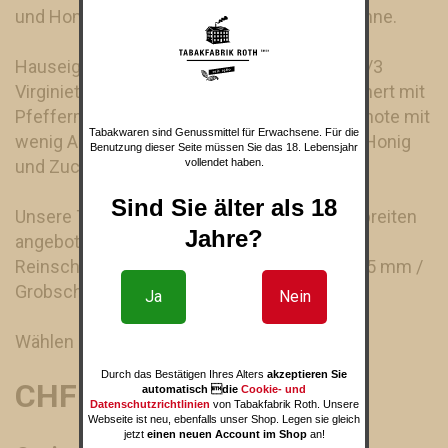
und Honigaromen. Sonnige Freude für die Sinne.
Hauseigene Mischung aus 2/3 Burley- und 1/3
Virginietabak, 100% Schweizer Anbau, verfeinert mit
Pfefferminz- und Huflattichteeblättern. Duftnote mit
Tabakwaren sind Genussmittel für Erwachsene. Für die
wenig Aprikosenaroma verstärkt. Sauce mit Honig
Benutzung dieser Seite müssen Sie das 18. Lebensjahr
und Zuckerrohrmelasse angereichert.
vollendet haben.
Sind Sie älter als 18
Unsere Tabake werden in folgenden Schnittbreiten
Jahre?
angeboten:
Reinschnitt: ca. 1.5 mm / Mittelschnitt: ca. 3.5 mm /
Grobschnitt: ca. 9.0 mm
Ja
Nein
Wählen Sie Ihren gewünschten Schnitt aus.
Durch das Bestätigen Ihres Alters
akzeptieren Sie
CHF 9.20
automatisch die
Cookie- und
Datenschutzrichtlinien
von Tabakfabrik Roth. Unsere
Webseite ist neu, ebenfalls unser Shop. Legen sie gleich
jetzt
einen neuen Account im Shop
an!