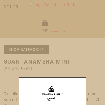
DE
FR
Login
Warenkorb
SHOP KATEGORIEN
GUANTANAMERA MINI
(ART.NR. 6791)
Cigarillo mit Tabaken aus der Region Vuelta Arriba,
Kuba. Das kleine und milde Format gibt's im Etui à 20