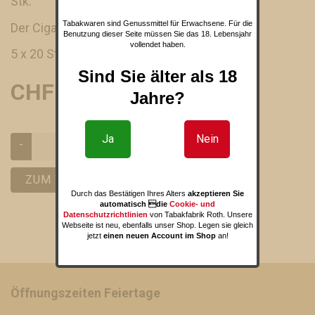
Stk.
Tabakwaren sind Genussmittel für Erwachsene. Für die
Der Cigarillo ist ohne Filter.
Benutzung dieser Seite müssen Sie das 18. Lebensjahr
vollendet haben.
5 x 20 Stk
Sind Sie älter als 18
CHF 42.50
Jahre?
Ja
Nein
-
+
ZUM WARENKORB HINZUFÜGEN
Durch das Bestätigen Ihres Alters
akzeptieren Sie
automatisch die
Cookie- und
Datenschutzrichtlinien
von Tabakfabrik Roth. Unsere
Webseite ist neu, ebenfalls unser Shop. Legen sie gleich
jetzt
einen neuen Account im Shop
an!
Öffnungszeiten Feiertage