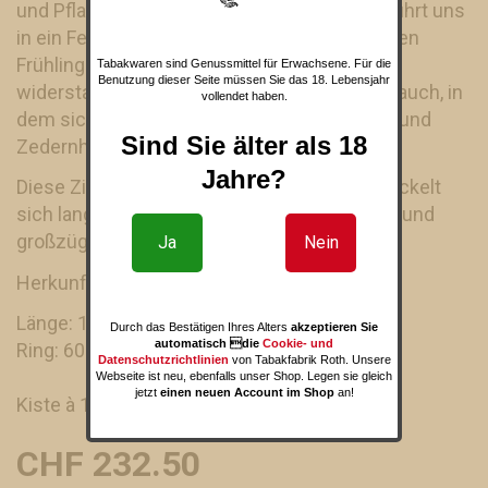
und Pflanzennoten spielen. Der Geruch entführt uns
in ein Feld mit frischem Gras, das an die ersten
Frühlingsschnitte erinnert. Der leicht
Tabakwaren sind Genussmittel für Erwachsene. Für die
Benutzung dieser Seite müssen Sie das 18. Lebensjahr
widerstandsfähige Zug transportiert einen Rauch, in
vollendet haben.
dem sich die betörenden Aromen von Leder und
Sind Sie älter als 18
Zedernholz vermischen.
Jahre?
Diese Zigarre ist angenehm frisch und entwickelt
sich langsam, während sie einen reichlichen und
großzügigen Rauch erzeugt.
Ja
Nein
Herkunft: Nicaragua
Länge: 153 mm
Durch das Bestätigen Ihres Alters
akzeptieren Sie
automatisch die
Cookie- und
Ring: 60
Datenschutzrichtlinien
von Tabakfabrik Roth. Unsere
Webseite ist neu, ebenfalls unser Shop. Legen sie gleich
jetzt
einen neuen Account im Shop
an!
Kiste à 15 Stück
CHF 232.50