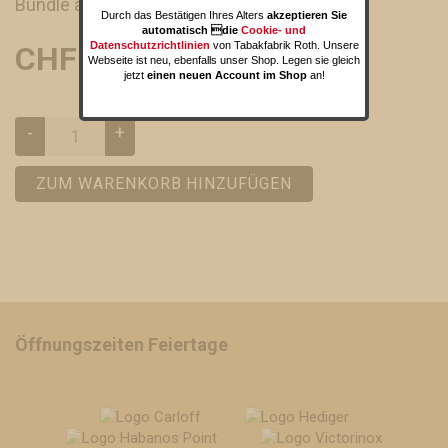
Bundle à 15 Stk
Durch das Bestätigen Ihres Alters
akzeptieren Sie
automatisch die
Cookie- und
Datenschutzrichtlinien
von Tabakfabrik Roth. Unsere
CHF 88.50
Webseite ist neu, ebenfalls unser Shop. Legen sie gleich
jetzt
einen neuen Account im Shop
an!
-
+
ZUM WARENKORB HINZUFÜGEN
Öffnungszeiten Feiertage