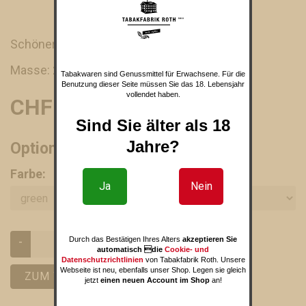
Schöner Zigarrenaschenbecher von Tycoon
Masse: 22.2 x 18 x 4.5 cm
Tabakwaren sind Genussmittel für Erwachsene. Für die
Benutzung dieser Seite müssen Sie das 18. Lebensjahr
vollendet haben.
CHF 42.00
Sind Sie älter als 18
Jahre?
Optionen und Varianten
Farbe:
Ja
Nein
-
+
Durch das Bestätigen Ihres Alters
akzeptieren Sie
automatisch die
Cookie- und
Datenschutzrichtlinien
von Tabakfabrik Roth. Unsere
Webseite ist neu, ebenfalls unser Shop. Legen sie gleich
ZUM WARENKORB HINZUFÜGEN
jetzt
einen neuen Account im Shop
an!