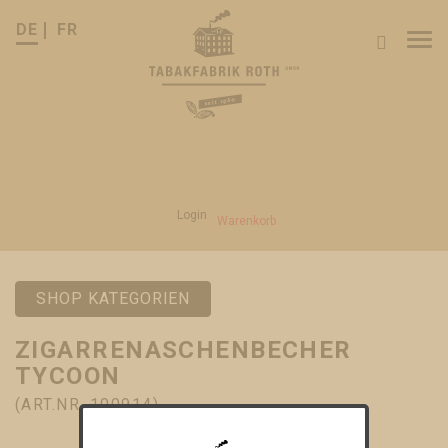
DE
FR
Tog
nav
Login
Warenkorb
SHOP KATEGORIEN
ZIGARRENASCHENBECHER
TYCOON
(ART.NR. 100914)