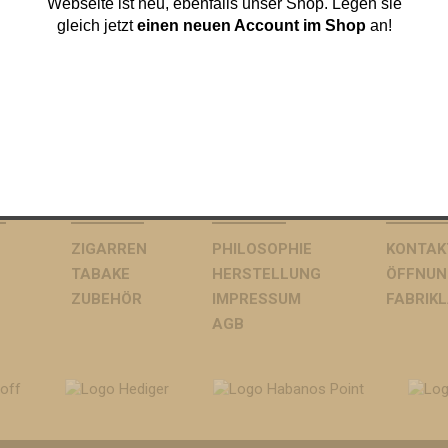
Webseite ist neu, ebenfalls unser Shop. Legen sie
gleich jetzt
einen neuen Account im Shop
an!
E
ANGEBOT
ÜBER UNS
KONTAK
ZIGARREN
PHILOSOPHIE
KONTAK
TABAKE
HERSTELLUNG
ÖFFNUN
ZUBEHÖR
IMPRESSUM
FABRIK
AGB