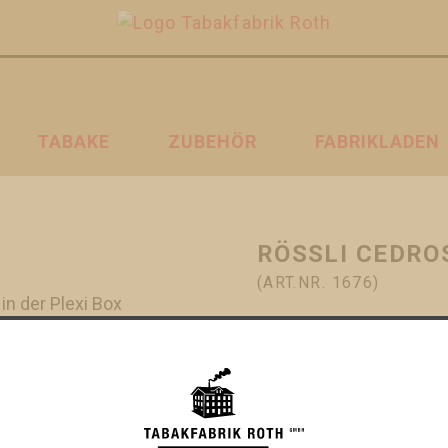
TABAKE
ZUBEHÖR
FABRIKLADEN
RÖSSLI CEDRO
(ART.NR. 1676)
in der Plexi Box
CHF 34.50
+
ZUM WAR
-