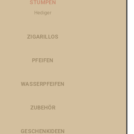
STUMPEN
Hediger
ZIGARILLOS
PFEIFEN
WASSERPFEIFEN
ZUBEHÖR
GESCHENKIDEEN