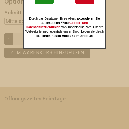
Optionen und Varianten
Schnitt:
Durch das Bestätigen Ihres Alters
akzeptieren Sie
automatisch die
Cookie- und
Datenschutzrichtlinien
von Tabakfabrik Roth. Unsere
Webseite ist neu, ebenfalls unser Shop. Legen sie gleich
jetzt
einen neuen Account im Shop
an!
-
+
ZUM WARENKORB HINZUFÜGEN
Öffnungszeiten Feiertage