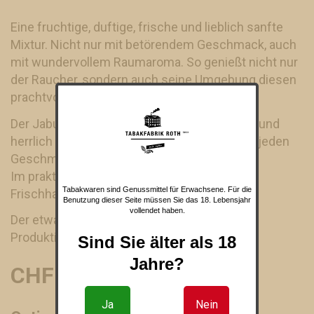
Eine fruchtige, duftige, frische und lieblich sanfte
Mixtur. Nicht nur mit betörendem Geschmack, auch
mit wundervollem Raumaroma. So genießt nicht nur
der Raucher, sondern auch seine Umgebung diesen
prachtvollen Blend im Mittelschnitt.
Der Jabuca "Danish Blend" ist fruchtig frisch und
herrlich duftend. Eine trendige Mischung für jeden
Geschmack im Mittelschnitt.
Im praktischen wiederverschliessbaren
Tabakwaren sind Genussmittel für Erwachsene. Für die
Frischhaltebeutel.
Benutzung dieser Seite müssen Sie das 18. Lebensjahr
vollendet haben.
Der etwas andere Pfeifentabak aus eigener
Produktion.
Sind Sie älter als 18
Jahre?
CHF 21.50
(22.50 CHF)
Ja
Nein