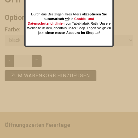
Durch das Bestätigen Ihres Alters
akzeptieren Sie
Optionen und Varianten
automatisch die
Cookie- und
Datenschutzrichtlinien
von Tabakfabrik Roth. Unsere
Farbe:
Webseite ist neu, ebenfalls unser Shop. Legen sie gleich
jetzt
einen neuen Account im Shop
an!
-
+
ZUM WARENKORB HINZUFÜGEN
Öffnungszeiten Feiertage