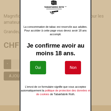
Magnifique narguilé vert/ noir, cadeau idéal pour les
amateurs de narguilé.
La consommation de tabac est reservée aux adultes.
Grandeur: 44 cm
Pour accéder à cette page vous devez avoir 18 ans
accompli.
CHF 119.00
Je confirme avoir au
moins 18 ans.
-
+
Oui
Non
AJOUT AU PANIER
L'envoi de ce formulaire signifie que vous acceptez
automatiquement la
politique de protection des données et
de cookies
de Tabakfabrik Roth.