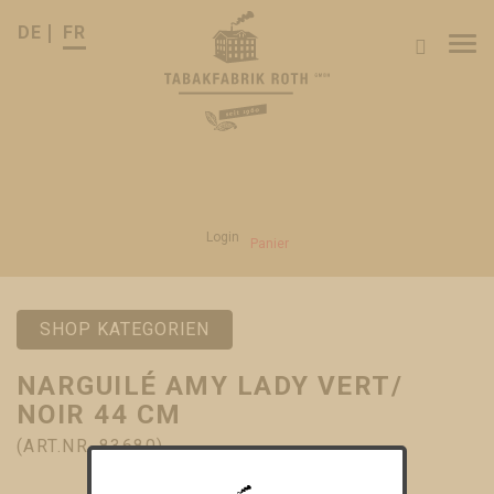
DE
FR
Tog
nav
Login
Panier
SHOP KATEGORIEN
NARGUILÉ AMY LADY VERT/
NOIR 44 CM
(ART.NR. 83680)